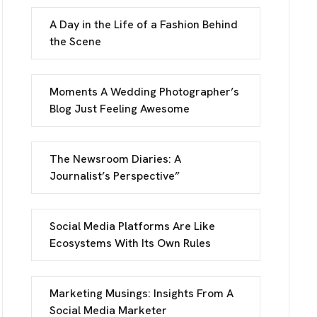
A Day in the Life of a Fashion Behind
the Scene
Moments A Wedding Photographer’s
INFO
Blog Just Feeling Awesome
reet, Frankfurt
The Newsroom Diaries: A
Journalist’s Perspective”
 Street, Frankfurt
Social Media Platforms Are Like
UCH
Ecosystems With Its Own Rules
et, Frankfurt
Marketing Musings: Insights From A
Social Media Marketer