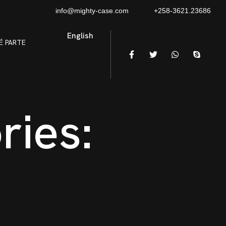
info@mighty-case.com
+258-3621.23686
English
É PARTE
ries: