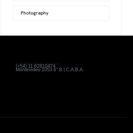
Photography
info@motivacom.com
(+54) 11 62810474
Montevideo 1053 6° B | C.A.B.A.